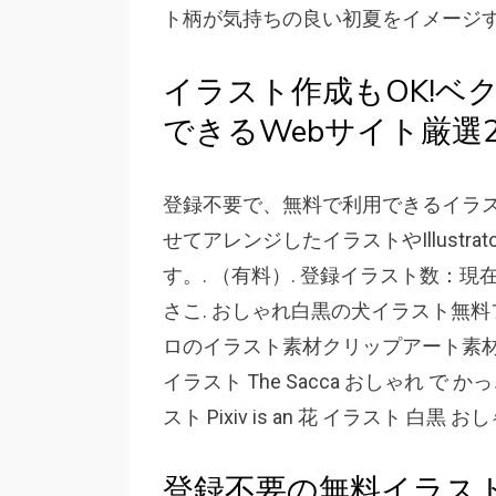
ト柄が気持ちの良い初夏をイメージす
イラスト作成もOK!ベ
できるWebサイト厳選22個ま
登録不要で、無料で利用できるイラスト
せてアレンジしたイラストやIllust
す。. （有料）. 登録イラスト数：現在 1
さこ. おしゃれ白黒の犬イラスト無料フレ
ロのイラスト素材クリップアート素材マ
イラスト The Sacca おしゃれ で 
スト Pixiv is an 花 イラスト 白黒 お
登録不要の無料イラス