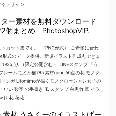
るデザイン.
クター素材を無料ダウンロード
とめ - PhotoshopVIP.
カット集です。. （PNG形式）. ご希望に合わ
rator形式のデータ提供、新規イラスト作成もできま
936点!. （限定公開含む）. LINEスタンプ 「う
ームに犬と猫785 素材good 60点の花 モノク
ンガ Litomimoが描くモノクロオシャレ女子の
かっこいい 数字 の手書き 風 スタンプ 白黒竹 草 イラ
しゃれ 花 花花.
ト素材 うさくーのイラストぱー